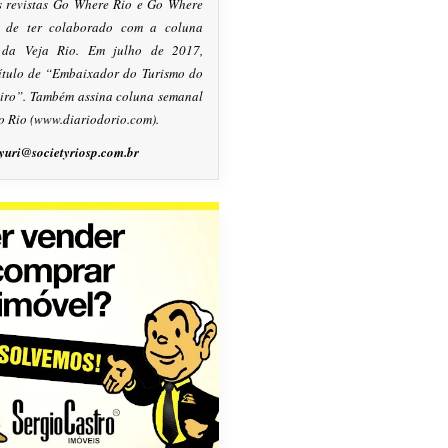
s revistas Go Where Rio e Go Where
m de ter colaborado com a coluna
, da Veja Rio. Em julho de 2017,
título de “Embaixador do Turismo do
eiro”. Também assina coluna semanal
o Rio (www.diariodorio.com).
yuri@societyriosp.com.br