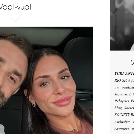
Vapt-vupt
YURI ANT
RIO-SP, é 
um paulis
Janeiro. É
Relações P
blog Socie
SOCIETY RI
exclusivo
Acontece n