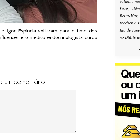
colunas na
Luxo, alé
Beira-Mar
recebeu o 
Rio de Jan
e
Igor Espínola
voltaram para o time dos
nfluencer e o médico endocrinologista durou
no Diário d
e um comentário