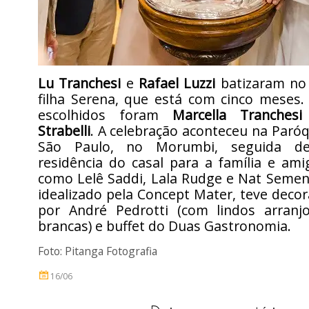
Lu Tranchesi
e
Rafael Luzzi
batizaram no 
filha Serena, que está com cinco meses.
escolhidos foram
Marcella Tranchesi
Strabelli
. A celebração aconteceu na Paró
São Paulo, no Morumbi, seguida d
residência do casal para a família e am
como Lelê Saddi, Lala Rudge e Nat Semen
idealizado pela Concept Mater, teve deco
por André Pedrotti (com lindos arranj
brancas) e buffet do Duas Gastronomia.
Foto: Pitanga Fotografia
16/06