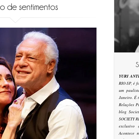
ão de sentimentos
YURI ANT
RIO-SP, é 
um paulis
Janeiro. É
Relações P
blog Socie
SOCIETY RI
exclusivo
Acontece n