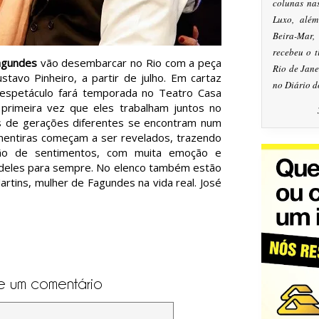
colunas na
Luxo, alé
Beira-Mar
recebeu o 
agundes
vão desembarcar no Rio com a peça
Rio de Jan
ustavo Pinheiro, a partir de julho. Em cartaz
no Diário d
espetáculo fará temporada no Teatro Casa
 primeira vez que eles trabalham juntos no
is de gerações diferentes se encontram num
mentiras começam a ser revelados, trazendo
lhão de sentimentos, com muita emoção e
 deles para sempre. No elenco também estão
rtins, mulher de Fagundes na vida real. José
e um comentário