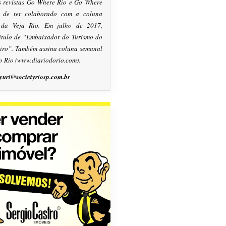
s revistas Go Where Rio e Go Where
m de ter colaborado com a coluna
, da Veja Rio. Em julho de 2017,
título de “Embaixador do Turismo do
eiro”. Também assina coluna semanal
o Rio (www.diariodorio.com).
yuri@societyriosp.com.br