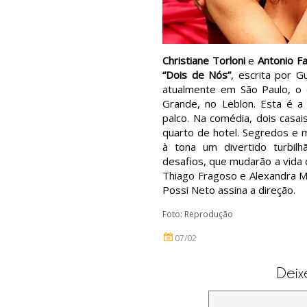
Christiane Torloni
e
Antonio F
“Dois de Nós”
, escrita por G
atualmente em São Paulo, o 
Grande, no Leblon. Esta é a
palco. Na comédia, dois casa
quarto de hotel. Segredos e 
à tona um divertido turbi
desafios, que mudarão a vida
Thiago Fragoso e Alexandra Ma
Possi Neto assina a direção.
Foto: Reprodução
07/02
Deix