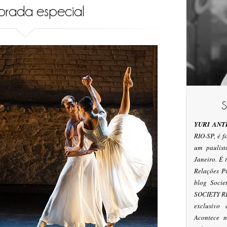
rada especial
YURI ANT
RIO-SP, é 
um paulis
Janeiro. É
Relações P
blog Socie
SOCIETY RI
exclusivo
Acontece n