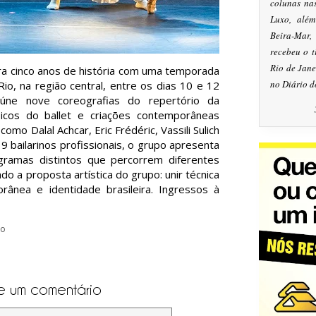
colunas na
Luxo, alé
Beira-Mar
recebeu o 
Rio de Jan
a cinco anos de história com uma temporada
no Diário d
Rio, na região central, entre os dias 10 e 12
eúne nove coreografias do repertório da
icos do ballet e criações contemporâneas
mo Dalal Achcar, Eric Frédéric, Vassili Sulich
9 bailarinos profissionais, o grupo apresenta
gramas distintos que percorrem diferentes
do a proposta artística do grupo: unir técnica
rânea e identidade brasileira. Ingressos à
ão
e um comentário