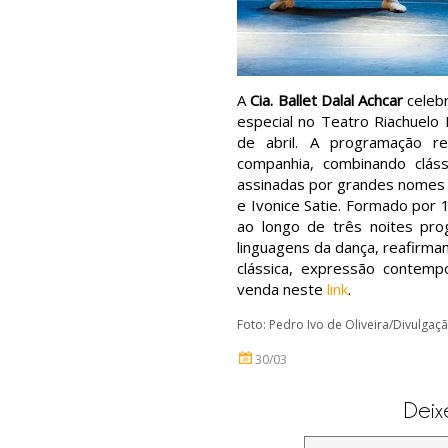
A
Cia. Ballet Dalal Achcar
celebr
especial no Teatro Riachuelo 
de abril. A programação r
companhia, combinando cláss
assinadas por grandes nomes co
e Ivonice Satie. Formado por 1
ao longo de três noites pro
linguagens da dança, reafirman
clássica, expressão contempo
venda neste
link
.
Foto: Pedro Ivo de Oliveira/Divulgaç
30/03
Deix