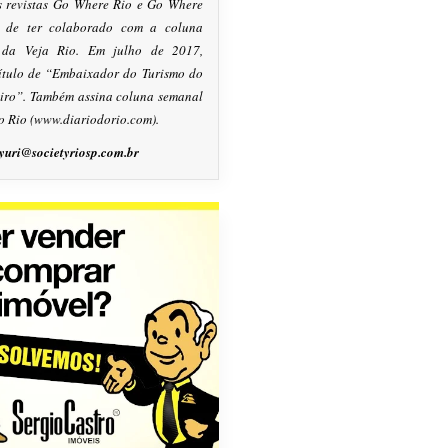
s revistas Go Where Rio e Go Where
m de ter colaborado com a coluna
, da Veja Rio. Em julho de 2017,
título de “Embaixador do Turismo do
eiro”. Também assina coluna semanal
o Rio (www.diariodorio.com).
yuri@societyriosp.com.br