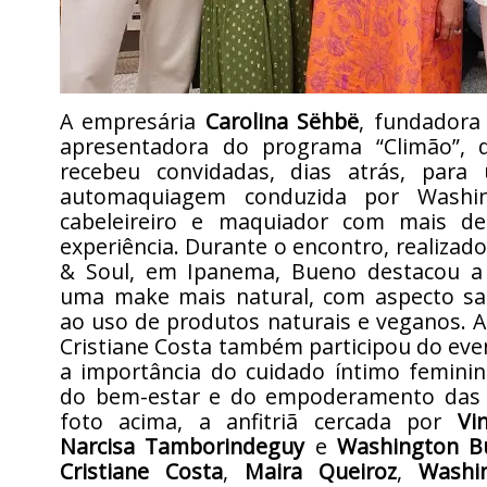
A empresária
Carolina Sëhbë
, fundadora
apresentadora do programa “Climão”, 
recebeu convidadas, dias atrás, para
automaquiagem conduzida por Washi
cabeleireiro e maquiador com mais d
experiência. Durante o encontro, realizad
& Soul, em Ipanema, Bueno destacou a
uma make mais natural, com aspecto sau
ao uso de produtos naturais e veganos. A
Cristiane Costa também participou do ev
a importância do cuidado íntimo femini
do bem-estar e do empoderamento das 
foto acima, a anfitriã cercada por
Vin
Narcisa Tamborindeguy
e
Washington B
Cristiane Costa
,
Maira Queiroz
,
Washi