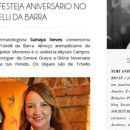
FESTEJA ANIVERSÁRIO NO
ELLI DA BARRA
ermatologista
Sumaya Neves
comemorou
Fratelli da Barra. Almoço animadíssimo do
unior Morenno e o violinista Allyson Campos.
tigiar: de Denise Grassi a Glória Severiano
a Isis Penido. Os cliques são de Tchello
YURI ANT
RIO-SP, é 
um paulis
Janeiro. É
Relações P
blog Socie
SOCIETY RI
exclusivo
Acontece n