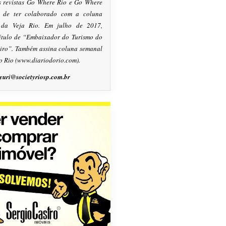
s revistas Go Where Rio e Go Where
m de ter colaborado com a coluna
, da Veja Rio. Em julho de 2017,
título de “Embaixador do Turismo do
eiro”. Também assina coluna semanal
o Rio (www.diariodorio.com).
yuri@societyriosp.com.br