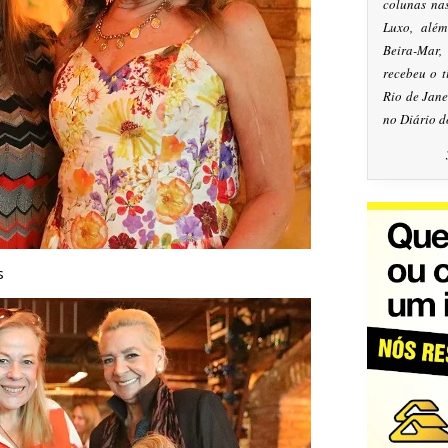
colunas na
Luxo, alé
Beira-Mar
recebeu o 
Rio de Jan
no Diário d
s