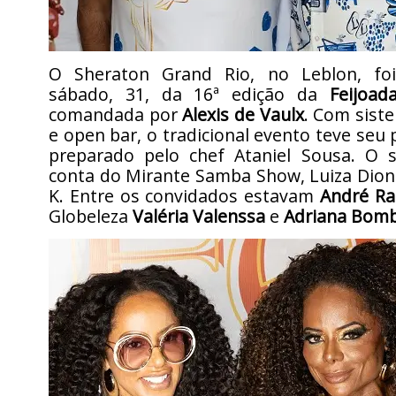
O Sheraton Grand Rio, no Leblon, foi
sábado, 31, da 16ª edição da
Feijoad
comandada por
Alexis de Vaulx
. Com sist
e open bar, o tradicional evento teve seu 
preparado pelo chef Ataniel Sousa. O 
conta do Mirante Samba Show, Luiza Dioní
K. Entre os convidados estavam
André R
Globeleza
Valéria Valenssa
e
Adriana Bom