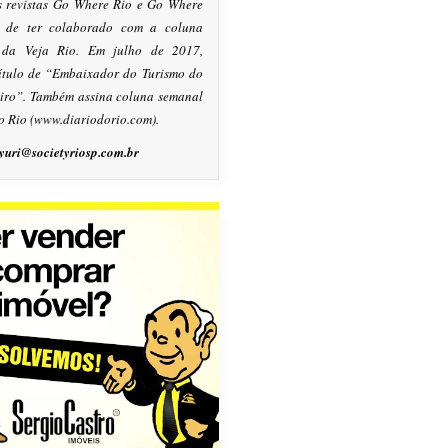
s revistas Go Where Rio e Go Where
m de ter colaborado com a coluna
, da Veja Rio. Em julho de 2017,
título de “Embaixador do Turismo do
eiro”. Também assina coluna semanal
o Rio (www.diariodorio.com).
yuri@societyriosp.com.br