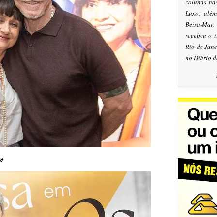
colunas na
Luxo, alé
Beira-Mar
recebeu o 
Rio de Jan
no Diário d
la