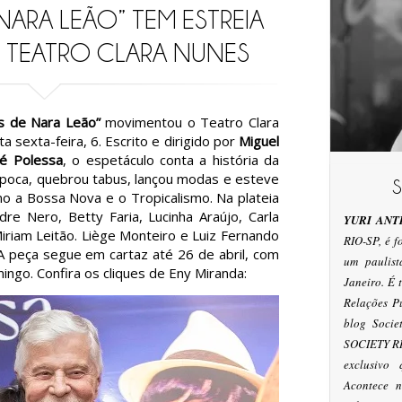
NARA LEÃO” TEM ESTREIA
 TEATRO CLARA NUNES
s de Nara Leão”
movimentou o Teatro Clara
a sexta-feira, 6. Escrito e dirigido por
Miguel
é Polessa
, o espetáculo conta a história da
época, quebrou tabus, lançou modas e esteve
 a Bossa Nova e o Tropicalismo. Na plateia
e Nero, Betty Faria, Lucinha Araújo, Carla
YURI ANT
Miriam Leitão. Liège Monteiro e Luiz Fernando
RIO-SP, é 
. A peça segue em cartaz até 26 de abril, com
um paulis
ngo. Confira os cliques de Eny Miranda:
Janeiro. É
Relações P
blog Socie
SOCIETY RI
exclusivo
Acontece n