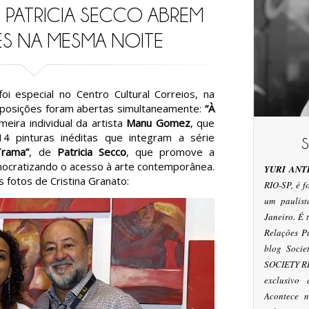
PATRICIA SECCO ABREM
S NA MESMA NOITE
foi especial no Centro Cultural Correios, na
exposições foram abertas simultaneamente:
“À
imeira individual da artista
Manu Gomez
, que
4 pinturas inéditas que integram a série
Trama”
, de
Patricia Secco
, que promove a
mocratizando o acesso à arte contemporânea.
YURI ANT
 fotos de Cristina Granato:
RIO-SP, é 
um paulis
Janeiro. É
Relações P
blog Socie
SOCIETY RI
exclusivo
Acontece n