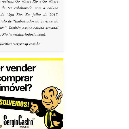
s revistas Go Where Rio e Go Where
m de ter colaborado com a coluna
, da Veja Rio. Em julho de 2017,
título de “Embaixador do Turismo do
eiro”. Também assina coluna semanal
o Rio (www.diariodorio.com).
yuri@societyriosp.com.br