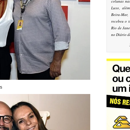
colunas na
Luxo, alé
Beira-Mar
recebeu o 
Rio de Jan
no Diário d
s