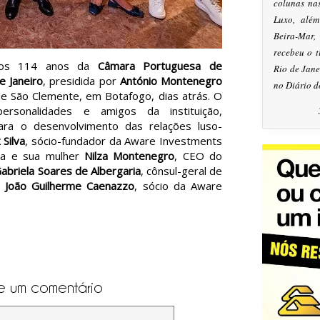
colunas na
Luxo, alé
Beira-Mar
recebeu o 
elos 114 anos da
Câmara Portuguesa de
Rio de Jan
e Janeiro
, presidida por
António Montenegro
no Diário d
de São Clemente, em Botafogo, dias atrás. O
personalidades e amigos da instituição,
para o desenvolvimento das relações luso-
 Silva
, sócio-fundador da Aware Investments
úza e sua mulher
Nilza Montenegro
, CEO do
abriela Soares de Albergaria
, cônsul-geral de
e
João Guilherme Caenazzo
, sócio da Aware
e um comentário