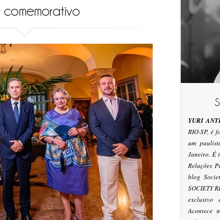
r comemorativo
YURI ANT
RIO-SP, é 
um paulis
Janeiro. É
Relações P
blog Socie
SOCIETY RI
exclusivo
Acontece n