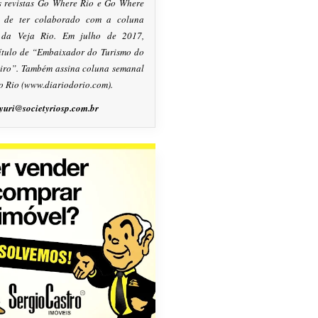
s revistas Go Where Rio e Go Where
m de ter colaborado com a coluna
, da Veja Rio. Em julho de 2017,
título de “Embaixador do Turismo do
eiro”. Também assina coluna semanal
o Rio (www.diariodorio.com).
yuri@societyriosp.com.br