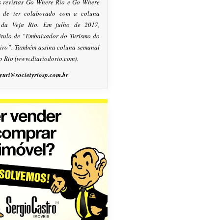
s revistas Go Where Rio e Go Where
m de ter colaborado com a coluna
, da Veja Rio. Em julho de 2017,
título de “Embaixador do Turismo do
eiro”. Também assina coluna semanal
o Rio (www.diariodorio.com).
yuri@societyriosp.com.br