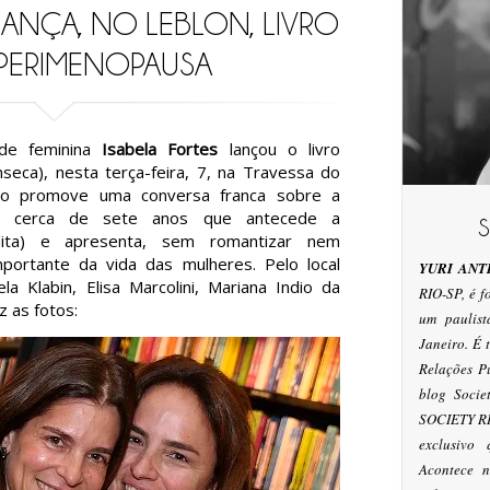
LANÇA, NO LEBLON, LIVRO
PERIMENOPAUSA
de feminina
Isabela Fortes
lançou o livro
nseca), nesta terça-feira, 7, na Travessa do
ção promove uma conversa franca sobre a
de cerca de sete anos que antecede a
ita) e apresenta, sem romantizar nem
mportante da vida das mulheres. Pelo local
YURI ANT
a Klabin, Elisa Marcolini, Mariana Indio da
RIO-SP, é 
z as fotos:
um paulis
Janeiro. É
Relações P
blog Socie
SOCIETY RI
exclusivo
Acontece n