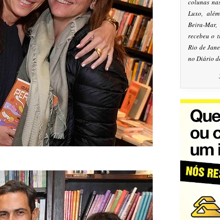
colunas na
Luxo, alé
Beira-Mar
recebeu o 
Rio de Jan
no Diário d
n