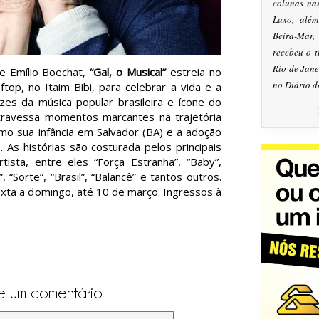
colunas na
Luxo, alé
Beira-Mar
recebeu o 
Rio de Jan
e Emílio Boechat,
“Gal, o Musical”
estreia no
no Diário d
op, no Itaim Bibi, para celebrar a vida e a
es da música popular brasileira e ícone do
atravessa momentos marcantes na trajetória
o sua infância em Salvador (BA) e a adoção
. As histórias são costurada pelos principais
tista, entre eles “Força Estranha”, “Baby”,
 “Sorte”, “Brasil”, “Balancê” e tantos outros.
xta a domingo, até 10 de março. Ingressos à
e um comentário