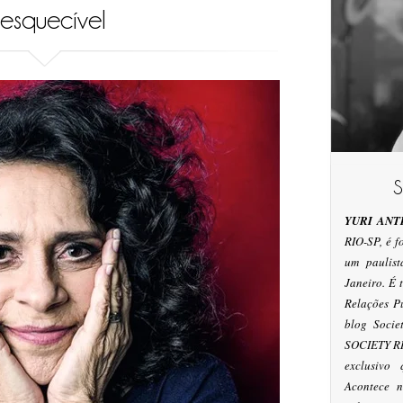
nesquecível
YURI ANT
RIO-SP, é 
um paulis
Janeiro. É
Relações P
blog Socie
SOCIETY RI
exclusivo
Acontece n