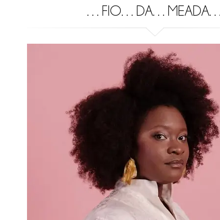
…FIO…DA…MEADA