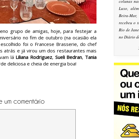
colunas na
Luxo, alé
Beira-Mar
recebeu o 
Rio de Jan
no grupo de amigas, hoje, para festejar a
no Diário d
aniversário no fim de outubro (na ocasião ela
escolhido foi o Francese Brasserie, do chef
s atrás e já virou um dos restaurantes mais
avam lá
Liliana Rodriguez
,
Sueli Bedran
,
Tania
rde deliciosa e cheia de energia boa!
e um comentário