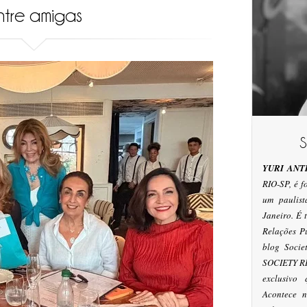
ntre amigas
YURI ANT
RIO-SP, é 
um paulis
Janeiro. É
Relações P
blog Socie
SOCIETY RI
exclusivo
Acontece n