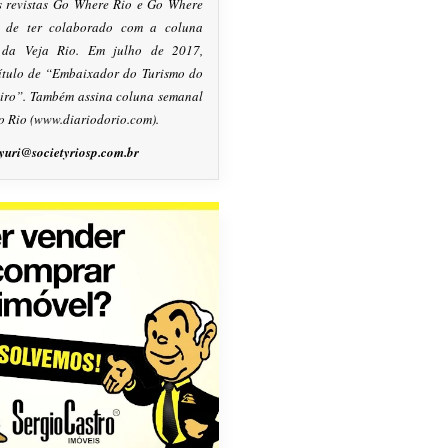
s revistas Go Where Rio e Go Where
m de ter colaborado com a coluna
, da Veja Rio. Em julho de 2017,
título de “Embaixador do Turismo do
eiro”. Também assina coluna semanal
o Rio (www.diariodorio.com).
yuri@societyriosp.com.br