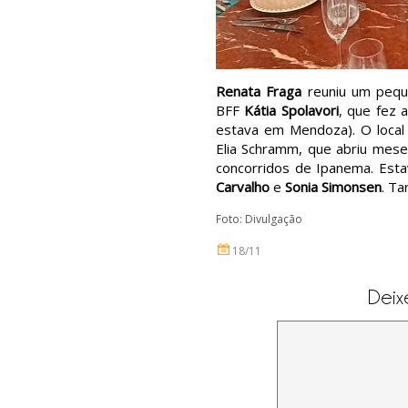
Renata Fraga
reuniu um peque
BFF
Kátia Spolavori
, que fez 
estava em Mendoza). O local 
Elia Schramm, que abriu mese
concorridos de Ipanema. Est
Carvalho
e
Sonia Simonsen
. Ta
Foto: Divulgação
18/11
Deix