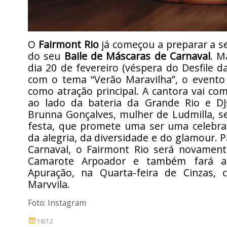
O
Fairmont Rio
já começou a preparar a s
do seu
Baile de Máscaras de Carnaval
. M
dia 20 de fevereiro (véspera do Desfile 
com o tema “Verão Maravilha”, o evento
como atração principal. A cantora vai co
ao lado da bateria da Grande Rio e DJ
Brunna Gonçalves, mulher de Ludmilla, s
festa, que promete uma ser uma celebraç
da alegria, da diversidade e do glamour. 
Carnaval, o Fairmont Rio será novament
Camarote Arpoador e também fará a
Apuração, na Quarta-feira de Cinzas,
Marvvila.
Foto: Instagram
16/12