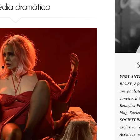
dia dramática
YURI ANT
RIO-SP, é 
um paulis
Janeiro. É
Relações P
blog Socie
SOCIETY RI
exclusivo
Acontece n