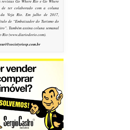
s revistas Go Where Rio e Go Where
m de ter colaborado com a coluna
, da Veja Rio. Em julho de 2017,
título de “Embaixador do Turismo do
eiro”. Também assina coluna semanal
o Rio (www.diariodorio.com).
yuri@societyriosp.com.br