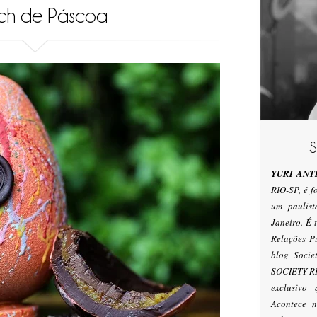
ch de Páscoa
YURI ANT
RIO-SP, é 
um paulis
Janeiro. É
Relações P
blog Socie
SOCIETY RI
exclusivo
Acontece n