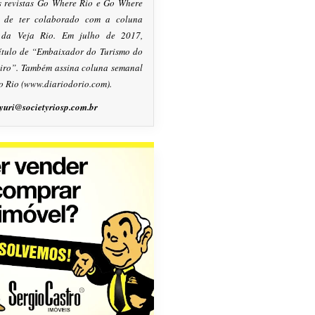
s revistas Go Where Rio e Go Where
m de ter colaborado com a coluna
, da Veja Rio. Em julho de 2017,
título de “Embaixador do Turismo do
eiro”. Também assina coluna semanal
o Rio (www.diariodorio.com).
yuri@societyriosp.com.br