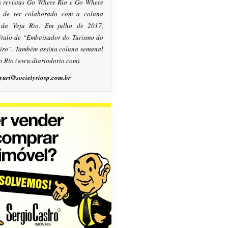
s revistas Go Where Rio e Go Where
m de ter colaborado com a coluna
, da Veja Rio. Em julho de 2017,
título de “Embaixador do Turismo do
eiro”. Também assina coluna semanal
o Rio (www.diariodorio.com).
yuri@societyriosp.com.br