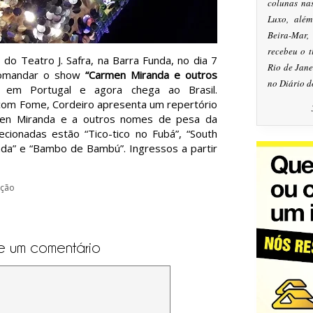
colunas na
Luxo, alé
Beira-Mar
recebeu o 
do Teatro J. Safra, na Barra Funda, no dia 7
Rio de Jan
 comandar o show
“Carmen Miranda e outros
no Diário d
 em Portugal e agora chega ao Brasil.
com Fome, Cordeiro apresenta um repertório
rmen Miranda e a outros nomes de pesa da
ecionadas estão “Tico-tico no Fubá”, “South
da” e “Bambo de Bambú”. Ingressos a partir
ação
e um comentário