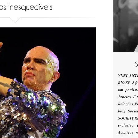
s inesquecíveis
YURI ANT
RIO-SP, é 
um paulis
Janeiro. É
Relações P
blog Socie
SOCIETY RI
exclusivo
Acontece n