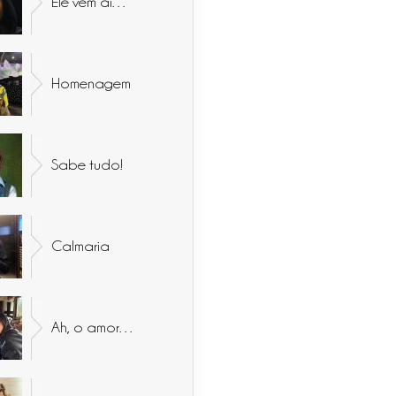
Ele vem aí…
Homenagem
Sabe tudo!
Calmaria
Ah, o amor…