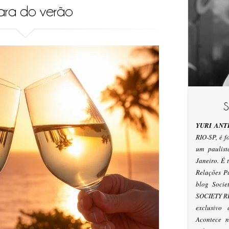
ara do verão
YURI ANT
RIO-SP, é 
um paulis
Janeiro. É
Relações P
blog Socie
SOCIETY RI
exclusivo
Acontece n