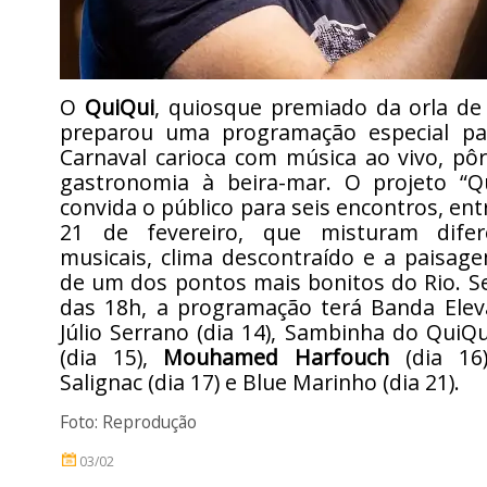
O
QuiQui
, quiosque premiado da orla de
preparou uma programação especial pa
Carnaval carioca com música ao vivo, pô
gastronomia à beira-mar. O projeto “Q
convida o público para seis encontros, ent
21 de fevereiro, que misturam difere
musicais, clima descontraído e a paisage
de um dos pontos mais bonitos do Rio. S
das 18h, a programação terá Banda Eleva
Júlio Serrano (dia 14), Sambinha do QuiQ
(dia 15),
Mouhamed Harfouch
(dia 16)
Salignac (dia 17) e Blue Marinho (dia 21).
Foto: Reprodução
03/02