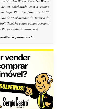
s revistas Go Where Rio e Go Where
m de ter colaborado com a coluna
, da Veja Rio. Em julho de 2017,
título de “Embaixador do Turismo do
eiro”. Também assina coluna semanal
o Rio (www.diariodorio.com).
yuri@societyriosp.com.br