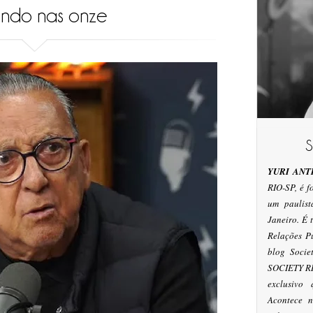
ndo nas onze
YURI ANT
RIO-SP, é 
um paulis
Janeiro. É
Relações P
blog Socie
SOCIETY RI
exclusivo
Acontece n