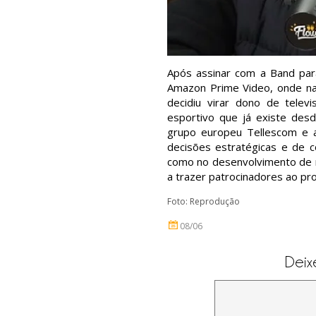
Após assinar com a Band pa
Amazon Prime Video, onde nar
decidiu virar dono de telev
esportivo que já existe de
grupo europeu Tellescom e a 
decisões estratégicas e de co
como no desenvolvimento de 
a trazer patrocinadores ao pro
Foto: Reprodução
08/06
Deix