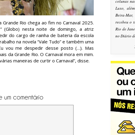
colunas na
Luxo, alé
Beira-Mar
recebeu o 
 Grande Rio chega ao fim no Carnaval 2025.
o” (Globo) nesta noite de domingo, a atriz
Rio de Jan
dir do cargo de rainha de bateria da escola
no Diário d
trabalho na novela “Vale Tudo” e também uma
“Eu vou me despedir desse posto (…). Mas
amais da Grande Rio. O Carnaval mora em mim.
rias maneiras de curtir o Carnaval”, disse.
e um comentário