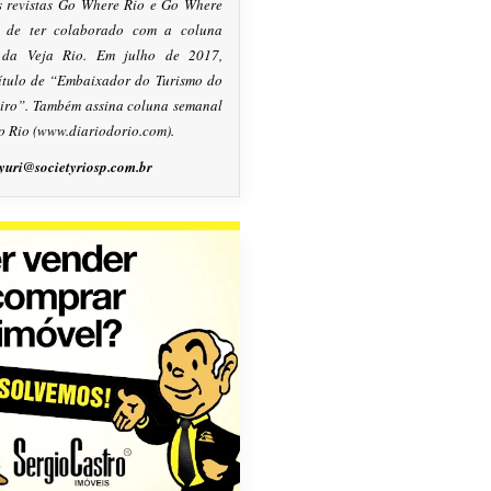
s revistas Go Where Rio e Go Where
m de ter colaborado com a coluna
, da Veja Rio. Em julho de 2017,
título de “Embaixador do Turismo do
eiro”. Também assina coluna semanal
o Rio (www.diariodorio.com).
yuri@societyriosp.com.br