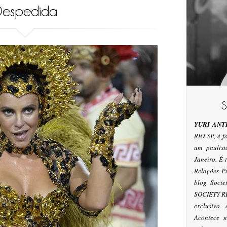
Despedida
YURI ANT
RIO-SP, é 
um paulis
Janeiro. É
Relações P
blog Socie
SOCIETY RI
exclusivo
Acontece n