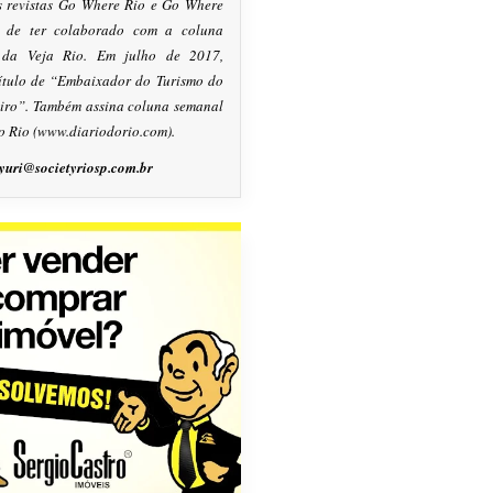
s revistas Go Where Rio e Go Where
m de ter colaborado com a coluna
, da Veja Rio. Em julho de 2017,
título de “Embaixador do Turismo do
eiro”. Também assina coluna semanal
o Rio (www.diariodorio.com).
yuri@societyriosp.com.br