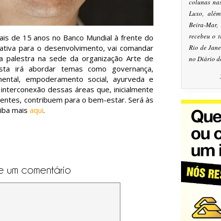
colunas na
Luxo, alé
Beira-Mar
recebeu o 
ais de 15 anos no Banco Mundial à frente do
ativa para o desenvolvimento, vai comandar
Rio de Jan
 palestra na sede da organização Arte de
no Diário d
lista irá abordar temas como governança,
de mental, empoderamento social, ayurveda e
nterconexão dessas áreas que, inicialmente
entes, contribuem para o bem-estar. Será às
aiba mais
aqui
.
e um comentário