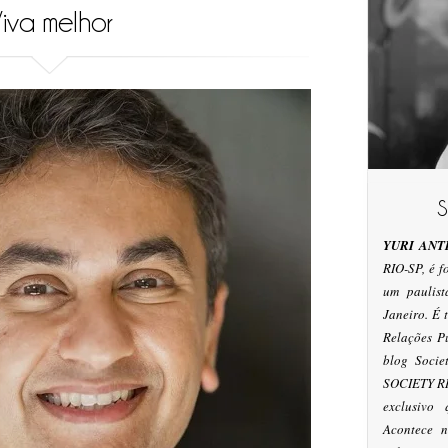
iva melhor
YURI ANT
RIO-SP, é 
um paulis
Janeiro. É
Relações P
blog Socie
SOCIETY RI
exclusivo
Acontece n