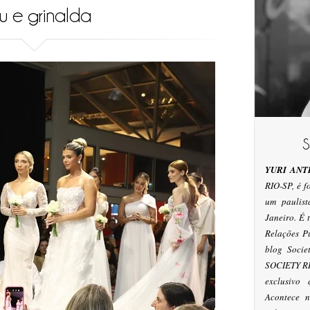
u e grinalda
YURI ANT
RIO-SP, é 
um paulis
Janeiro. É
Relações P
blog Socie
SOCIETY RI
exclusivo
Acontece n