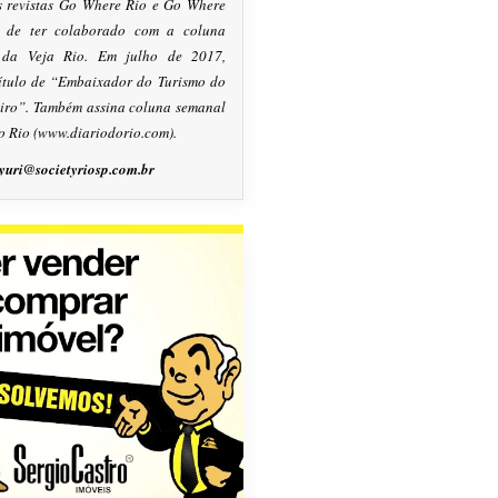
s revistas Go Where Rio e Go Where
m de ter colaborado com a coluna
, da Veja Rio. Em julho de 2017,
título de “Embaixador do Turismo do
eiro”. Também assina coluna semanal
o Rio (www.diariodorio.com).
yuri@societyriosp.com.br