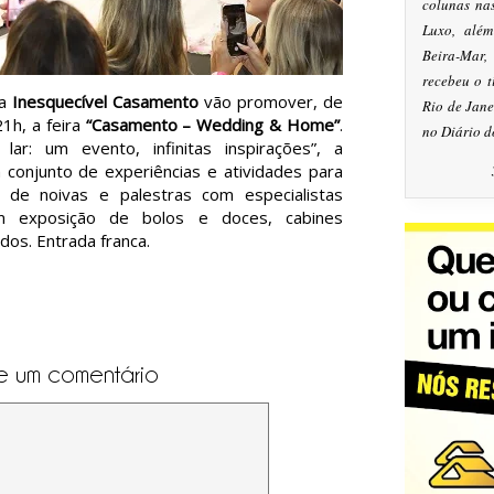
colunas na
Luxo, alé
Beira-Mar
recebeu o 
 a
Inesquecível Casamento
vão promover, de
Rio de Jan
1h, a feira
“Casamento – Wedding & Home”
.
no Diário d
r: um evento, infinitas inspirações”, a
conjunto de experiências e atividades para
s de noivas e palestras com especialistas
 exposição de bolos e doces, cabines
dos. Entrada franca.
e um comentário