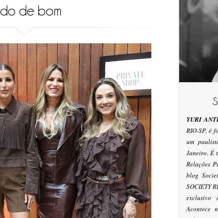
udo de bom
YURI ANT
RIO-SP, é 
um paulis
Janeiro. É
Relações P
blog Socie
SOCIETY RI
exclusivo
Acontece n