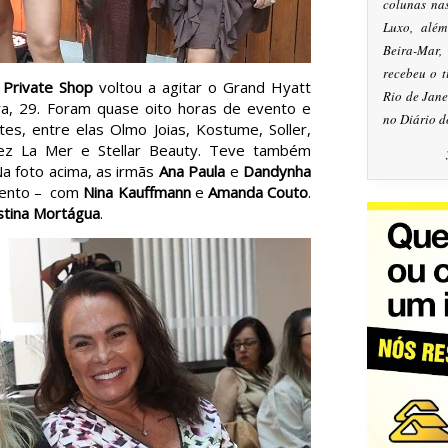
colunas na
Luxo, alé
Beira-Mar
recebeu o 
o
Private Shop
voltou a agitar o Grand Hyatt
Rio de Jan
ira, 29. Foram quase oito horas de evento e
no Diário d
es, entre elas Olmo Joias, Kostume, Soller,
hez La Mer e Stellar Beauty. Teve também
 Na foto acima, as irmãs
Ana Paula
e
Dandynha
vento – com
Nina Kauffmann
e
Amanda Couto
.
stina Mortágua
.