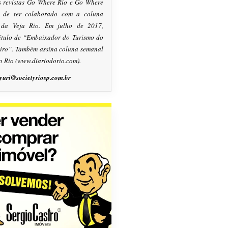
s revistas Go Where Rio e Go Where
m de ter colaborado com a coluna
, da Veja Rio. Em julho de 2017,
título de “Embaixador do Turismo do
eiro”. Também assina coluna semanal
o Rio (www.diariodorio.com).
yuri@societyriosp.com.br