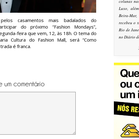
colunas na
Luxo, alé
Beira-Mar
el pelos casamentos mais badalados do
recebeu o 
rticipar do próximo “Fashion Mondays”,
Rio de Jan
egunda-feira que vem, 12, às 18h. O tema do
no Diário d
raria Cultura do Fashion Mall, será “Como
trada é franca.
e um comentário