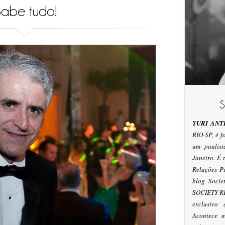
abe tudo!
YURI ANT
RIO-SP, é 
um paulis
Janeiro. É
Relações P
blog Socie
SOCIETY RI
exclusivo
Acontece n