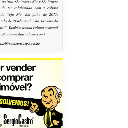
s revistas Go Where Rio e Go Where
m de ter colaborado com a coluna
, da Veja Rio. Em julho de 2017,
título de “Embaixador do Turismo do
eiro”. Também assina coluna semanal
o Rio (www.diariodorio.com).
yuri@societyriosp.com.br