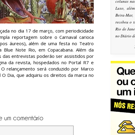
colunas na
Luxo, alé
Beira-Mar
recebeu o 
Rio de Jan
çada no dia 17 de março, com periodicidade
no Diário d
mpla reportagem sobre o Carnaval carioca
pos áureos), além de uma festa no Teatro
a Blue Note Rio, em Copacabana. Além da
s das entrevistas poderão ser assistidos por
na da revista, hospedados no Portal R7 e
 O relançamento será conduzido por Marco
l O Dia, que adquiriu os direitos da marca no
e um comentário