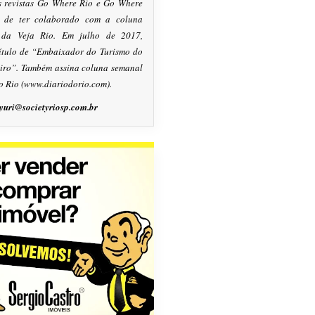
s revistas Go Where Rio e Go Where
m de ter colaborado com a coluna
, da Veja Rio. Em julho de 2017,
título de “Embaixador do Turismo do
eiro”. Também assina coluna semanal
o Rio (www.diariodorio.com).
yuri@societyriosp.com.br