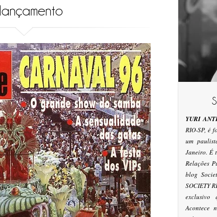
lançamento
YURI ANT
RIO-SP, é 
um paulis
Janeiro. É
Relações P
blog Socie
SOCIETY RI
exclusivo
Acontece n