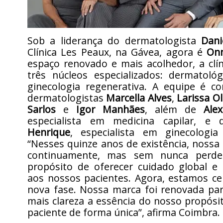
Sob a liderança do dermatologista
Dani
Clínica Les Peaux, na Gávea, agora é
Onn
espaço renovado e mais acolhedor, a clí
três núcleos especializados: dermatológ
ginecologia regenerativa. A equipe é c
dermatologistas
Marcella Alves
,
Larissa Ol
Sarlos
e
Igor Manhães
, além de
Ale
especialista em medicina capilar, e
Henrique
, especialista em ginecologia 
“Nesses quinze anos de existência, nossa c
continuamente, mas sem nunca perde
propósito de oferecer cuidado global e 
aos nossos pacientes. Agora, estamos c
nova fase. Nossa marca foi renovada par
mais clareza a essência do nosso propósit
paciente de forma única”, afirma Coimbra.