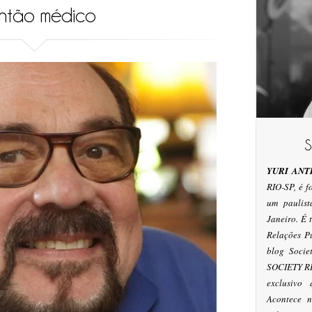
ntão médico
YURI ANT
RIO-SP, é 
um paulis
Janeiro. É
Relações P
blog Socie
SOCIETY RI
exclusivo
Acontece n