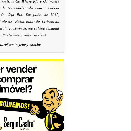
s revistas Go Where Rio e Go Where
m de ter colaborado com a coluna
, da Veja Rio. Em julho de 2017,
título de “Embaixador do Turismo do
eiro”. Também assina coluna semanal
o Rio (www.diariodorio.com).
yuri@societyriosp.com.br