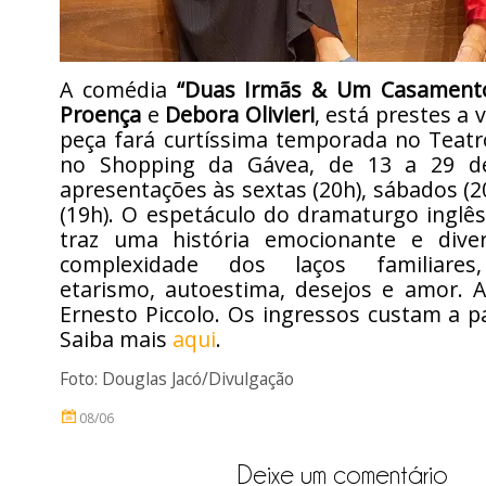
A comédia
“Duas Irmãs & Um Casament
Proença
e
Debora Olivieri
, está prestes a v
peça fará curtíssima temporada no Teatr
no Shopping da Gávea, de 13 a 29 d
apresentações às sextas (20h), sábados (
(19h). O espetáculo do dramaturgo inglês
traz uma história emocionante e dive
complexidade dos laços familiares,
etarismo, autoestima, desejos e amor. A
Ernesto Piccolo. Os ingressos custam a pa
Saiba mais
aqui
.
Foto: Douglas Jacó/Divulgação
08/06
Deixe um comentário