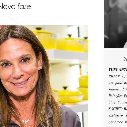
Nova fase
YURI ANT
RIO-SP, é 
um paulis
Janeiro. É
Relações P
blog Socie
SOCIETY RI
exclusivo
Acontece n