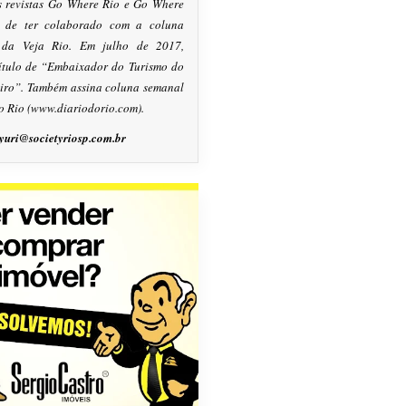
s revistas Go Where Rio e Go Where
m de ter colaborado com a coluna
, da Veja Rio. Em julho de 2017,
título de “Embaixador do Turismo do
eiro”. Também assina coluna semanal
o Rio (www.diariodorio.com).
yuri@societyriosp.com.br