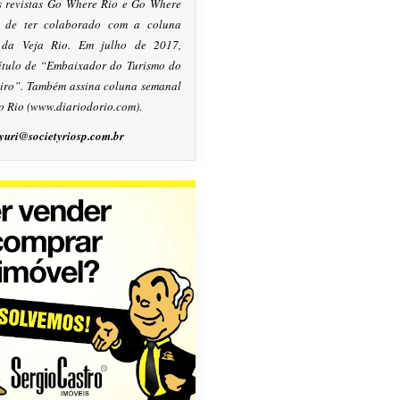
s revistas Go Where Rio e Go Where
m de ter colaborado com a coluna
, da Veja Rio. Em julho de 2017,
título de “Embaixador do Turismo do
eiro”. Também assina coluna semanal
o Rio (www.diariodorio.com).
yuri@societyriosp.com.br