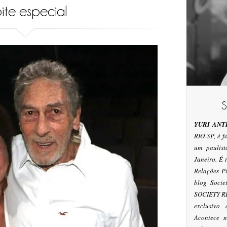
ite especial
YURI ANT
RIO-SP, é 
um paulis
Janeiro. É
Relações P
blog Socie
SOCIETY RI
exclusivo
Acontece n