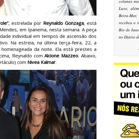
colunas na
Luxo, alé
Beira-Mar
ole”
, estrelada por
Reynaldo Gonzaga
, está
recebeu o 
 Mendes, em Ipanema, nesta semana. A peça
Rio de Jan
erdade individual em tempos de ascensão dos
no Diário d
vo. Na estreia, na última terça-feira, 22, a
 a homenageada da noite. Ela está prestes a
acima, Reynaldo com
Alcione Mazzeo
. Abaixo,
etáculo) com
Nivea Kalmar
.