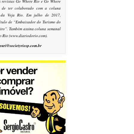
s revistas Go Where Rio e Go Where
m de ter colaborado com a coluna
, da Veja Rio. Em julho de 2017,
título de “Embaixador do Turismo do
eiro”. Também assina coluna semanal
o Rio (www.diariodorio.com).
yuri@societyriosp.com.br