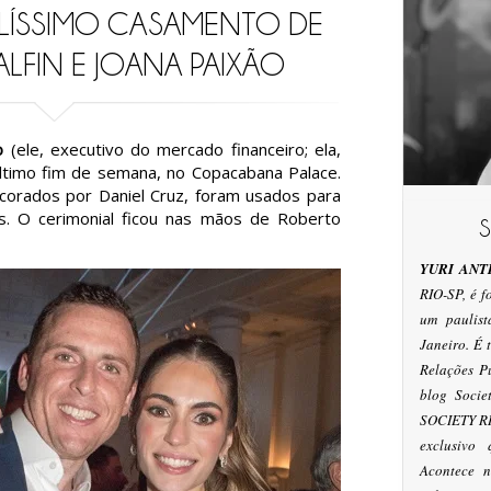
LÍSSIMO CASAMENTO DE
LFIN E JOANA PAIXÃO
o
(ele, executivo do mercado financeiro; ela,
último fim de semana, no Copacabana Palace.
corados por Daniel Cruz, foram usados para
. O cerimonial ficou nas mãos de Roberto
YURI ANT
RIO-SP, é 
um paulis
Janeiro. É
Relações P
blog Socie
SOCIETY RI
exclusivo
Acontece n