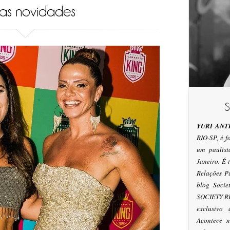
tas novidades
YURI ANT
RIO-SP, é 
um paulis
Janeiro. É
Relações P
blog Socie
SOCIETY RI
exclusivo
Acontece n