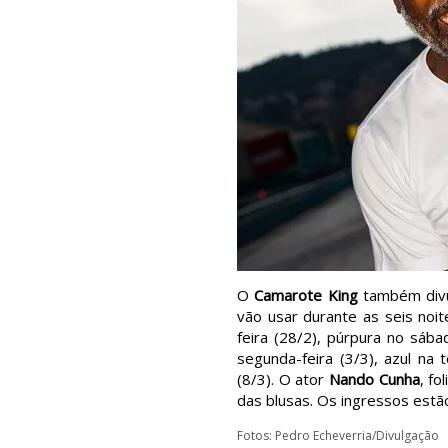
O
Camarote King
também divu
vão usar durante as seis noit
feira (28/2), púrpura no sába
segunda-feira (3/3), azul na
(8/3). O ator
Nando Cunha
, f
das blusas. Os ingressos estã
Fotos: Pedro Echeverria/Divulgação