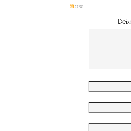
27/01
Deix