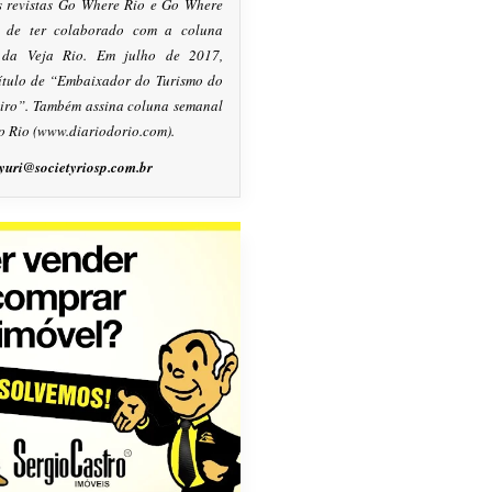
s revistas Go Where Rio e Go Where
m de ter colaborado com a coluna
, da Veja Rio. Em julho de 2017,
título de “Embaixador do Turismo do
eiro”. Também assina coluna semanal
o Rio (www.diariodorio.com).
yuri@societyriosp.com.br