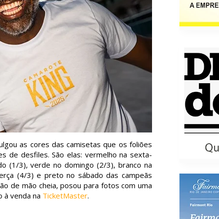
lgou as cores das camisetas que os foliões
es de desfiles. São elas: vermelho na sexta-
do (1/3), verde no domingo (2/3), branco na
 terça (4/3) e preto no sábado das campeãs
olião de mão cheia, posou para fotos com uma
o à venda na
TicketMaster
.