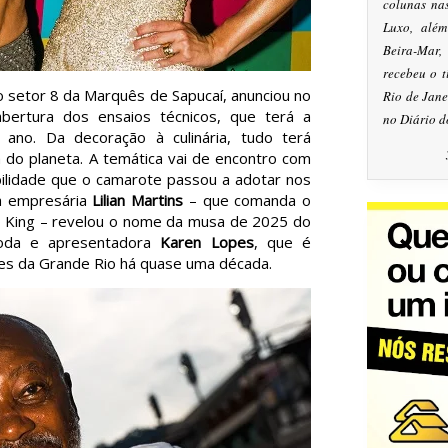
colunas na
Luxo, alé
Beira-Mar
recebeu o 
no setor 8 da Marquês de Sapucaí, anunciou no
Rio de Jan
bertura dos ensaios técnicos, que terá a
no Diário d
no. Da decoração à culinária, tudo terá
ta do planeta. A temática vai de encontro com
bilidade que o camarote passou a adotar nos
a empresária
Lilian Martins
– que comanda o
o King – revelou o nome da musa de 2025 do
moda e apresentadora
Karen Lopes
, que é
les da Grande Rio há quase uma década.