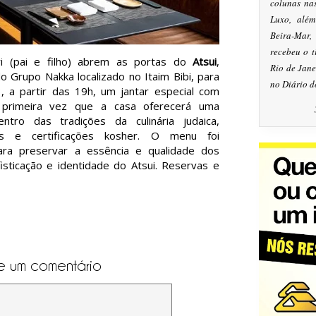
colunas na
Luxo, alé
Beira-Mar
recebeu o 
i (pai e filho) abrem as portas do
Atsui
,
Rio de Jan
 Grupo Nakka localizado no Itaim Bibi, para
no Diário d
13, a partir das 19h, um jantar especial com
primeira vez que a casa oferecerá uma
ntro das tradições da culinária judaica,
s e certificações kosher. O menu foi
ra preservar a essência e qualidade dos
isticação e identidade do Atsui. Reservas e
e um comentário