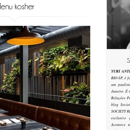
enu kosher
YURI ANT
RIO-SP, é 
um paulis
Janeiro. É
Relações P
blog Socie
SOCIETY RI
exclusivo
Acontece n