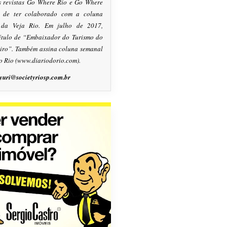
s revistas Go Where Rio e Go Where
m de ter colaborado com a coluna
, da Veja Rio. Em julho de 2017,
título de “Embaixador do Turismo do
eiro”. Também assina coluna semanal
o Rio (www.diariodorio.com).
yuri@societyriosp.com.br