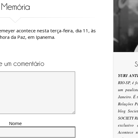
Memória
emeyer acontece nesta terça-feira, dia 11, às
nhora da Paz, em Ipanema.
e um comentário
YURI ANT
RIO-SP, é 
um paulis
Janeiro. É
Relações P
blog Socie
SOCIETY RI
Nome
exclusivo
Acontece n