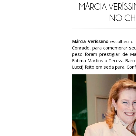
MÁRCIA VERÍSS
NO CHE
Márcia Veríssimo
escolheu o C
Conrado, para comemorar seu 
peso foram prestigiar: de Man
Fatima Martins a Tereza Barro
Lucci) feito em seda pura. Con