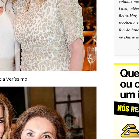
colunas na
Luxo, alé
Beira-Mar
recebeu o 
Rio de Jan
no Diário d
cia Veríssimo