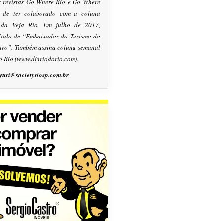
s revistas Go Where Rio e Go Where
m de ter colaborado com a coluna
, da Veja Rio. Em julho de 2017,
título de “Embaixador do Turismo do
eiro”. Também assina coluna semanal
o Rio (www.diariodorio.com).
yuri@societyriosp.com.br