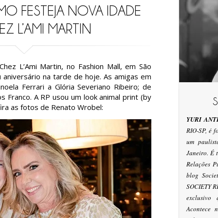
IMO FESTEJA NOVA IDADE
Z L’AMI MARTIN
hez L’Ami Martin, no Fashion Mall, em São
aniversário na tarde de hoje. As amigas em
oela Ferrari a Glória Severiano Ribeiro; de
s Franco. A RP usou um look animal print (by
fira as fotos de Renato Wrobel:
YURI ANT
RIO-SP, é 
um paulis
Janeiro. É
Relações P
blog Socie
SOCIETY RI
exclusivo
Acontece n