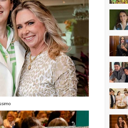
íssimo