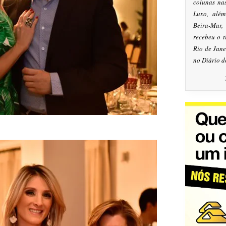
colunas na
Luxo, alé
Beira-Mar
recebeu o 
Rio de Jan
no Diário d