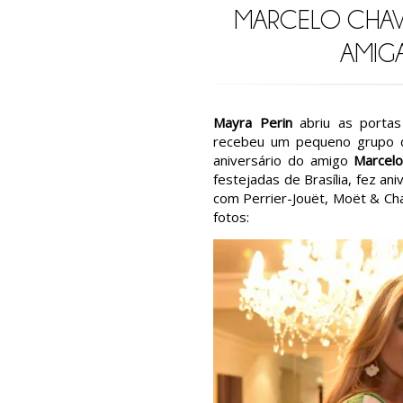
MARCELO CHA
AMIG
Mayra Perin
abriu as portas
recebeu um pequeno grupo d
aniversário do amigo
Marcel
festejadas de Brasília, fez an
com Perrier-Jouët, Moët & Ch
fotos: