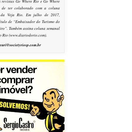
s revistas Go Where Rio e Go Where
m de ter colaborado com a coluna
, da Veja Rio. Em julho de 2017,
título de “Embaixador do Turismo do
eiro”. Também assina coluna semanal
o Rio (www.diariodorio.com).
yuri@societyriosp.com.br