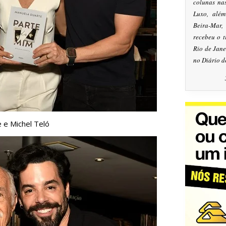
colunas na
Luxo, alé
Beira-Mar
recebeu o 
Rio de Jan
no Diário d
 e Michel Teló