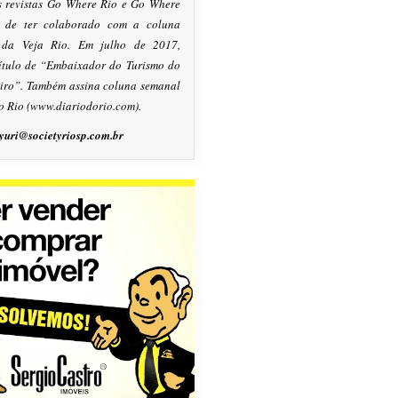
s revistas Go Where Rio e Go Where
m de ter colaborado com a coluna
, da Veja Rio. Em julho de 2017,
título de “Embaixador do Turismo do
eiro”. Também assina coluna semanal
o Rio (www.diariodorio.com).
yuri@societyriosp.com.br