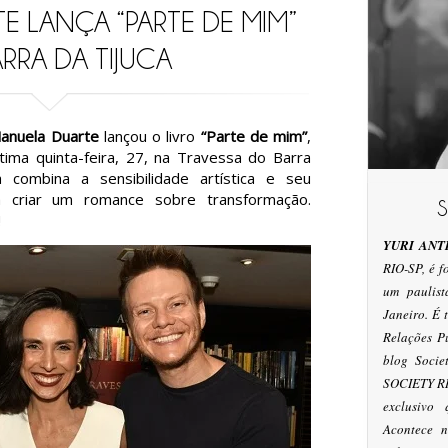
E LANÇA “PARTE DE MIM”
RRA DA TIJUCA
anuela Duarte
lançou o livro
“Parte de mim”
,
ltima quinta-feira, 27, na Travessa do Barra
a combina a sensibilidade artística e seu
ra criar um romance sobre transformação.
!
YURI ANT
RIO-SP, é 
um paulis
Janeiro. É
Relações P
blog Socie
SOCIETY RI
exclusivo
Acontece n