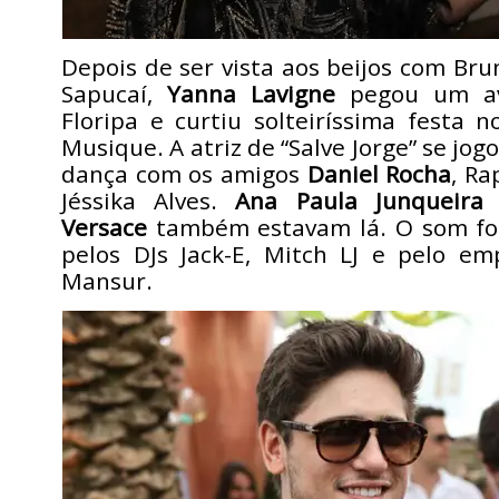
Depois de ser vista aos beijos com Bru
Sapucaí,
Yanna Lavigne
pegou um av
Floripa e curtiu solteiríssima festa 
Musique. A atriz de “Salve Jorge” se jog
dança com os amigos
Daniel Rocha
, Ra
Jéssika Alves.
Ana Paula Junqueira
Versace
também estavam lá. O som f
pelos DJs Jack-E, Mitch LJ e pelo em
Mansur.