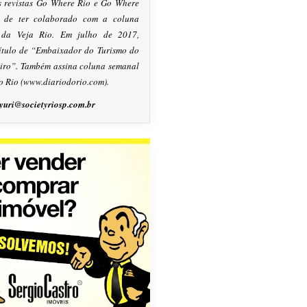
s revistas Go Where Rio e Go Where
m de ter colaborado com a coluna
, da Veja Rio. Em julho de 2017,
título de “Embaixador do Turismo do
eiro”. Também assina coluna semanal
o Rio (www.diariodorio.com).
yuri@societyriosp.com.br