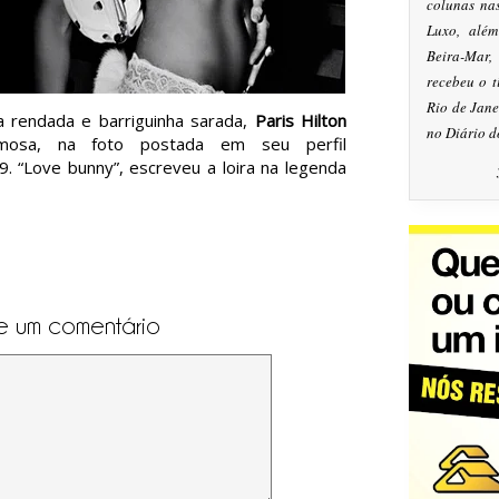
colunas na
Luxo, alé
Beira-Mar
recebeu o 
Rio de Jan
a rendada e barriguinha sarada,
Paris Hilton
no Diário d
rmosa, na foto postada em seu perfil
9. “Love bunny”
, escreveu a loira na legenda
e um comentário