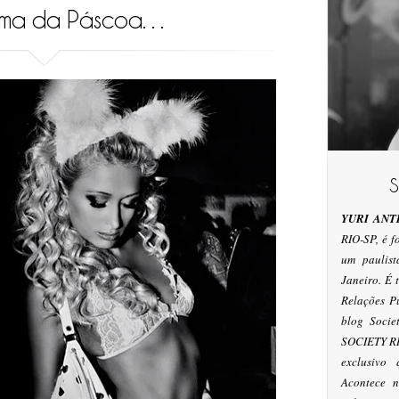
lima da Páscoa…
YURI ANT
RIO-SP, é 
um paulis
Janeiro. É
Relações P
blog Socie
SOCIETY RI
exclusivo
Acontece n