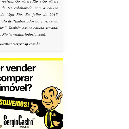
s revistas Go Where Rio e Go Where
m de ter colaborado com a coluna
, da Veja Rio. Em julho de 2017,
título de “Embaixador do Turismo do
eiro”. Também assina coluna semanal
o Rio (www.diariodorio.com).
yuri@societyriosp.com.br