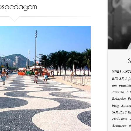
ospedagem
YURI ANT
RIO-SP, é 
um paulis
Janeiro. É
Relações P
blog Socie
SOCIETY RI
exclusivo
Acontece n