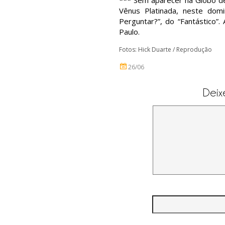
*** Sem aparecer na Globo de
Vênus Platinada, neste domi
Perguntar?”, do “Fantástico”
Paulo.
Fotos: Hick Duarte / Reprodução
26/06
Deix