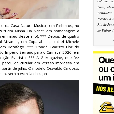
colunas na
Luxo, alé
Beira-Mar
recebeu o 
Rio de Jan
o da Casa Natura Musical, em Pinheiros, no
no Diário d
w “Para Minha Tia Nana”, em homenagem à
a em maio deste ano). *** Depois de quatro
l Miramar, em Copacabana, o chef Michele
 em Botafogo. *** “Ponciá Evaristo Flor do
 do Império Serrano para o Carnaval 2026, em
ição Evaristo. *** A G Magazine, que fez
e parou de circular em versão impressa em
 a partir de julho. O modelo Oswaldo Cardoso,
oso, será a estrela da capa.