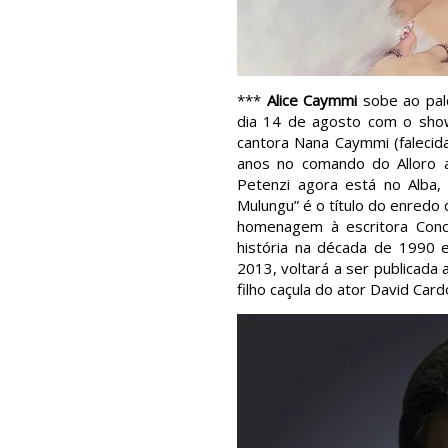
***
Alice Caymmi
sobe ao palc
dia 14 de agosto com o sho
cantora Nana Caymmi (falecid
anos no comando do Alloro a
Petenzi agora está no Alba,
Mulungu” é o título do enredo
homenagem à escritora Conce
história na década de 1990 
2013, voltará a ser publicada
filho caçula do ator David Card