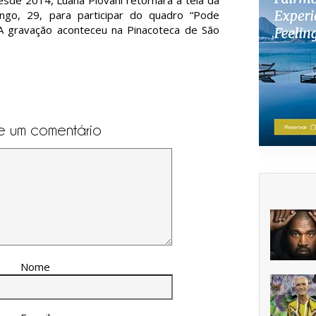
sde 2014, Luana Piovani retornará à tela da
ngo, 29, para participar do quadro “Pode
. A gravação aconteceu na Pinacoteca de São
e um comentário
Nome