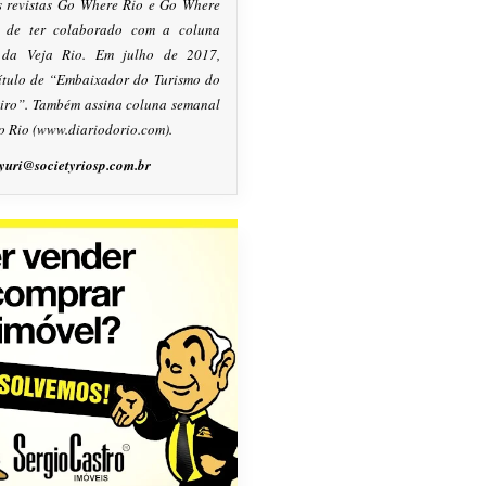
s revistas Go Where Rio e Go Where
m de ter colaborado com a coluna
, da Veja Rio. Em julho de 2017,
título de “Embaixador do Turismo do
eiro”. Também assina coluna semanal
o Rio (www.diariodorio.com).
yuri@societyriosp.com.br