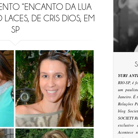
ENTO “ENCANTO DA LUA
 LACES, DE CRIS DIOS, EM
SP
YURI ANT
RIO-SP, é 
um paulis
Janeiro. É
Relações P
blog Socie
SOCIETY RI
exclusivo
Acontece n