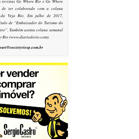
s revistas Go Where Rio e Go Where
m de ter colaborado com a coluna
, da Veja Rio. Em julho de 2017,
título de “Embaixador do Turismo do
eiro”. Também assina coluna semanal
o Rio (www.diariodorio.com).
yuri@societyriosp.com.br