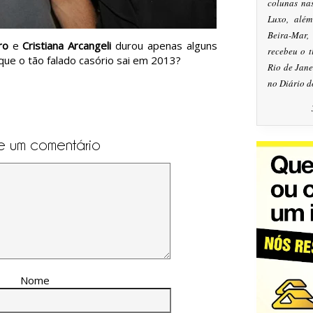
colunas na
Luxo, alé
Beira-Mar
ro
e
Cristiana Arcangeli
durou apenas alguns
recebeu o 
á que o tão falado casório sai em 2013?
Rio de Jan
no Diário d
e um comentário
Nome