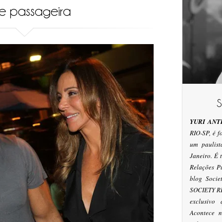
se passageira
YURI ANT
RIO-SP, é 
um paulis
Janeiro. É
Relações P
blog Socie
SOCIETY RI
exclusivo
Acontece n