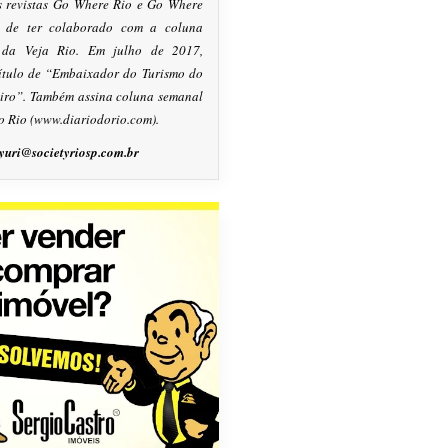
s revistas Go Where Rio e Go Where
m de ter colaborado com a coluna
, da Veja Rio. Em julho de 2017,
título de “Embaixador do Turismo do
eiro”. Também assina coluna semanal
o Rio (www.diariodorio.com).
yuri@societyriosp.com.br