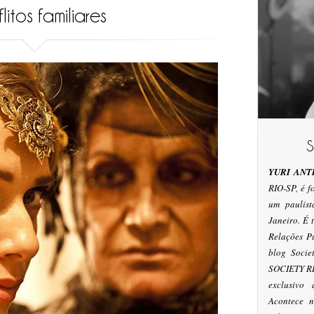
itos familiares
YURI ANT
RIO-SP, é 
um paulis
Janeiro. É
Relações P
blog Socie
SOCIETY RI
exclusivo
Acontece n