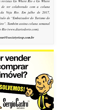
s revistas Go Where Rio e Go Where
m de ter colaborado com a coluna
, da Veja Rio. Em julho de 2017,
título de “Embaixador do Turismo do
eiro”. Também assina coluna semanal
o Rio (www.diariodorio.com).
yuri@societyriosp.com.br