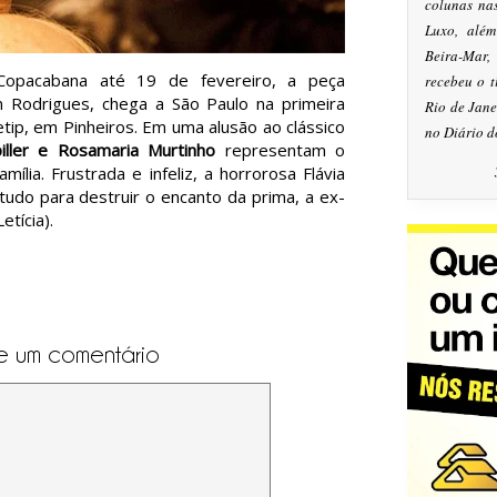
colunas na
Luxo, alé
Beira-Mar
opacabana até 19 de fevereiro, a peça
recebeu o 
on Rodrigues, chega a São Paulo na primeira
Rio de Jan
ip, em Pinheiros. Em uma alusão ao clássico
no Diário d
piller e Rosamaria Murtinho
representam o
ília. Frustrada e infeliz, a horrorosa Flávia
 tudo para destruir o encanto da prima, a ex-
etícia).
e um comentário