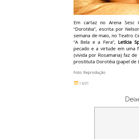
Em cartaz no Arena Sesc C
“Dorotéia”, escrita por Nels
semana de maio, no Teatro Cet
“A Bela e a Fera”,
Letícia S
pecado e a virtude em uma fam
(vivida por Rosamaria) faz de
prostituta Dorotéia (papel de L
Foto: Reprodução
14/01
Deix