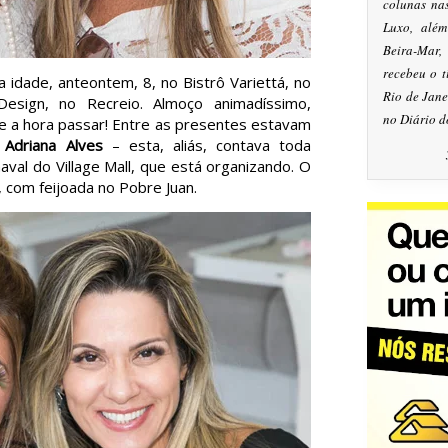
colunas na
Luxo, alé
Beira-Mar
recebeu o 
dade, anteontem, 8, no Bistrô Variettá, no
Rio de Jan
esign, no Recreio. Almoço animadíssimo,
no Diário d
 a hora passar! Entre as presentes estavam
e
Adriana Alves
– esta, aliás, contava toda
aval do Village Mall, que está organizando. O
, com feijoada no Pobre Juan.