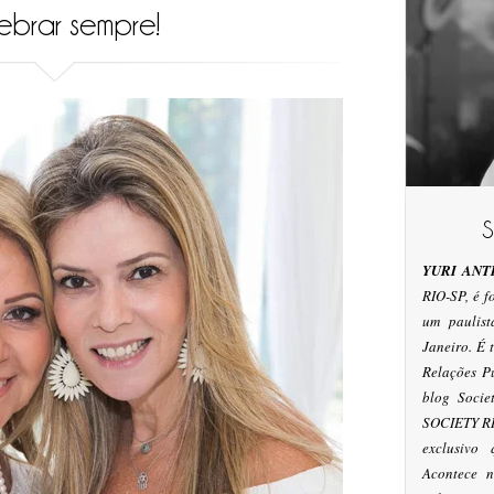
ebrar sempre!
YURI ANT
RIO-SP, é 
um paulis
Janeiro. É
Relações P
blog Socie
SOCIETY RI
exclusivo
Acontece n