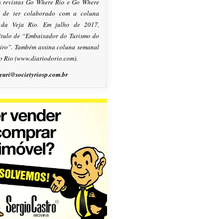
s revistas Go Where Rio e Go Where
m de ter colaborado com a coluna
, da Veja Rio. Em julho de 2017,
título de “Embaixador do Turismo do
eiro”. Também assina coluna semanal
o Rio (www.diariodorio.com).
yuri@societyriosp.com.br