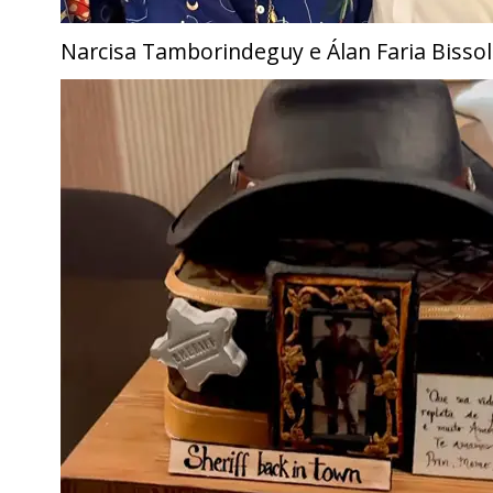
Narcisa Tamborindeguy e Álan Faria Bissol